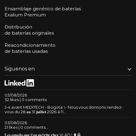
Ensamblaje genérico de baterías
Exalium Premium
Distribución
de baterías originales
Reacondicionamiento
de baterías usadas
Siguenos en
03/08/2026
32 likes | 0 comments
J-4 avant MEDITECH - Bogota ✨ Nous vous donnons rendez-
vous du 28 𝐚𝐮 31 𝐣𝐮𝐢𝐥𝐥𝐞𝐭 2026 à l'I...
03/08/2026
21 likes | 0 comments
𝐋𝐞𝐬 𝐞𝐦𝐨𝐣𝐢𝐬 𝐪𝐮𝐞 𝐥'𝐨𝐧 𝐦é𝐫𝐢𝐭𝐞 𝐜𝐡𝐞𝐳 VLAD ! 🔋🤖...