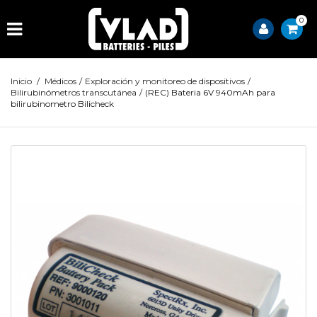
0
Inicio
/
Médicos
/
Exploración y monitoreo de dispositivos
/
Bilirubinómetros transcutánea
/
(REC) Bateria 6V 940mAh para
bilirubinometro Bilicheck