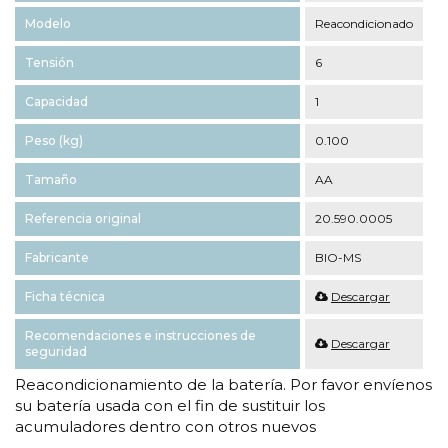
Modelo
Reacondicionado
Tensión
6
Capacidad
1
Peso (kg)
0.100
Tamaño
AA
Referencia original
20.590.0005
Fabricante
BIO-MS
Ficha técnica
Descargar
Recomendaciones e instrucciones de
Descargar
seguridad
Reacondicionamiento de la batería. Por favor envíenos
su batería usada con el fin de sustituir los
acumuladores dentro con otros nuevos