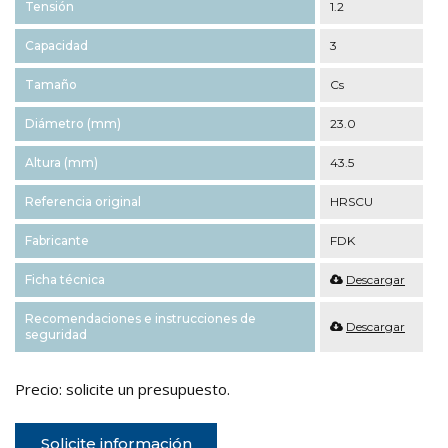
Tensión
1.2
Capacidad
3
Tamaño
Cs
Diámetro (mm)
23.0
Altura (mm)
43.5
Referencia original
HRSCU
Fabricante
FDK
Ficha técnica
Descargar
Recomendaciones e instrucciones de
Descargar
seguridad
Precio: solicite un presupuesto.
Solicite información