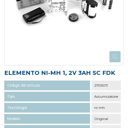
ELEMENTO NI-MH 1, 2V 3AH SC FDK
Código del artículo
21105011
Tipo
Accumulatore
Tecnología
ni-mh
Modelo
Original