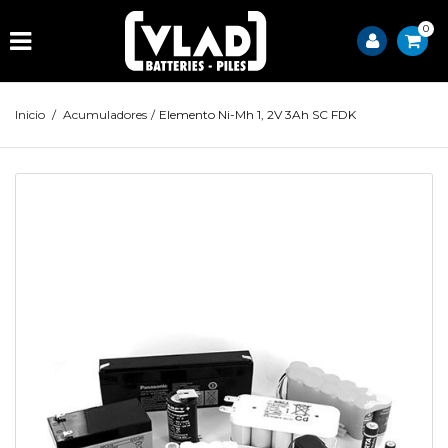
0
Inicio
/
Acumuladores
/
Elemento Ni-Mh 1, 2V 3Ah SC FDK