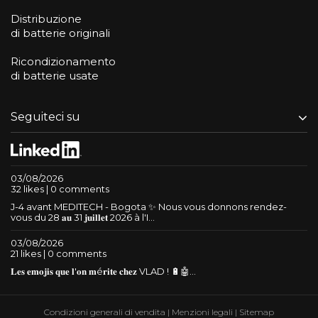
Distribuzione
di batterie originali
Ricondizionamento
di batterie usate
Seguiteci su
03/08/2026
32 likes | 0 comments
J-4 avant MEDITECH - Bogota ✨ Nous vous donnons rendez-
vous du 28 𝐚𝐮 31 𝐣𝐮𝐢𝐥𝐥𝐞𝐭 2026 à l'I...
03/08/2026
21 likes | 0 comments
𝐋𝐞𝐬 𝐞𝐦𝐨𝐣𝐢𝐬 𝐪𝐮𝐞 𝐥'𝐨𝐧 𝐦é𝐫𝐢𝐭𝐞 𝐜𝐡𝐞𝐳 VLAD ! 🔋🤖...
Condizioni generali di vendita
|
Menzioni legali
|
Sitemap