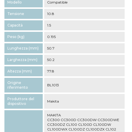
Modello
Compatible
Tensione
10.8
Capacità
1.5
Peso (kg)
0.195
Lunghezza (mm)
50.7
Larghezza (mm)
50.2
Altezza (mm)
77.8
Origine
BL1013
riferimento
Produttore del
Makita
dispositivo
MAKITA
CC300 CC300D CC300DW CC300DWE
CC300DZ CL100 CL100D CL100DW
CL100DWX CL100DZ CL100DZX CL102