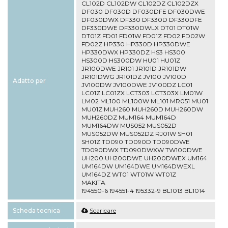
CL102D CL102DW CL102DZ CL102DZX
DF030 DF030D DF030DFE DF030DWE
DF030DWX DF330 DF330D DF330DFE
DF330DWE DF330DWLX DT01 DT01W
DT01Z FD01 FD01W FD01Z FD02 FD02W
FD02Z HP330 HP330D HP330DWE
HP330DWX HP330DZ HS3 HS300
HS300D HS300DW HU01 HU01Z
JR100DWE JR101 JR101D JR101DW
JR101DWG JR101DZ JV100 JV100D
Adatto per
JV100DW JV100DWE JV100DZ LC01
LC01Z LC01ZX LCT303 LCT303X LM01W
LM02 ML100 ML100W ML101 MR051 MU01
MU01Z MUH260 MUH260D MUH260DW
MUH260DZ MUM164 MUM164D
MUM164DW MUS052 MUS052D
MUS052DW MUS052DZ RJ01W SH01
SH01Z TD090 TD090D TD090DWE
TD090DWX TD090DWXW TW100DWE
UH200 UH200DWE UH200DWEX UM164
UM164DW UM164DWE UM164DWEXL
UM164DZ WT01 WT01W WT01Z
MAKITA
194550-6 194551-4 195332-9 BL1013 BL1014
Scheda tecnica
Scaricare