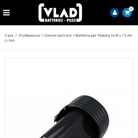
0
Casa
/
Professional
/
Utensili portatili
/
Batteria per Makita 10.8 v 1.5 Ah
Li-Ion