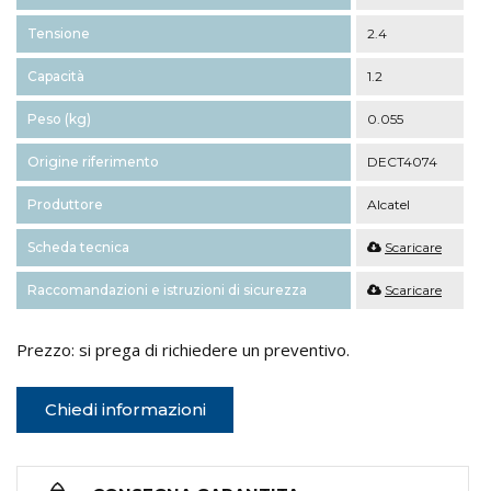
Tensione
2.4
Capacità
1.2
Peso (kg)
0.055
Origine riferimento
DECT4074
Produttore
Alcatel
Scheda tecnica
Scaricare
Raccomandazioni e istruzioni di sicurezza
Scaricare
Prezzo: si prega di richiedere un preventivo.
Chiedi informazioni