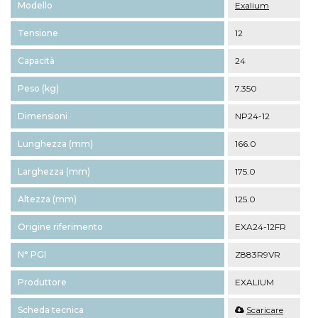
Modello
Exalium
Tensione
12
Capacità
24
Peso (kg)
7.350
Dimensioni
NP24-12
Lunghezza (mm)
166.0
Larghezza (mm)
175.0
Altezza (mm)
125.0
Origine riferimento
EXA24-12FR
N° PGI
Z883R9VR
Produttore
EXALIUM
Scheda tecnica
Scaricare