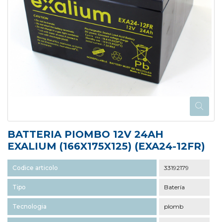
BATTERIA PIOMBO 12V 24AH
EXALIUM (166X175X125) (EXA24-12FR)
Codice articolo
33192179
Tipo
Batería
Tecnologia
plomb