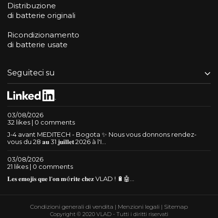
Distribuzione
di batterie originali
Ricondizionamento
di batterie usate
Seguiteci su
03/08/2026
32 likes | 0 comments
J-4 avant MEDITECH - Bogota ✨ Nous vous donnons rendez-
vous du 28 𝐚𝐮 31 𝐣𝐮𝐢𝐥𝐥𝐞𝐭 2026 à l'I...
03/08/2026
21 likes | 0 comments
𝐋𝐞𝐬 𝐞𝐦𝐨𝐣𝐢𝐬 𝐪𝐮𝐞 𝐥'𝐨𝐧 𝐦é𝐫𝐢𝐭𝐞 𝐜𝐡𝐞𝐳 VLAD ! 🔋🤖...
Condizioni generali di vendita
|
Menzioni legali
|
Sitemap
Copyright © 2020 VLAD - Tutti i diritti riservati