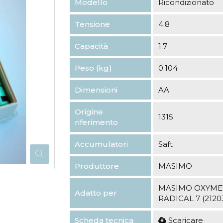
Modello
Ricondizionato
Tensione
4.8
Capacità
1.7
Peso (kg)
0.104
Dimensioni
AA
Origine
1315
riferimento
Accumulatori
Saft
Produttore
MASIMO
MASIMO OXYMET
Adatto per
RADICAL 7 (2120
Scheda tecnica
Scaricare