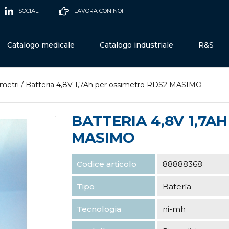
SOCIAL
LAVORA CON NOI
Catalogo medicale
Catalogo industriale
R&S
imetri
/
Batteria 4,8V 1,7Ah per ossimetro RDS2 MASIMO
BATTERIA 4,8V 1,7A
MASIMO
Codice articolo
88888368
Tipo
Batería
Tecnologia
ni-mh