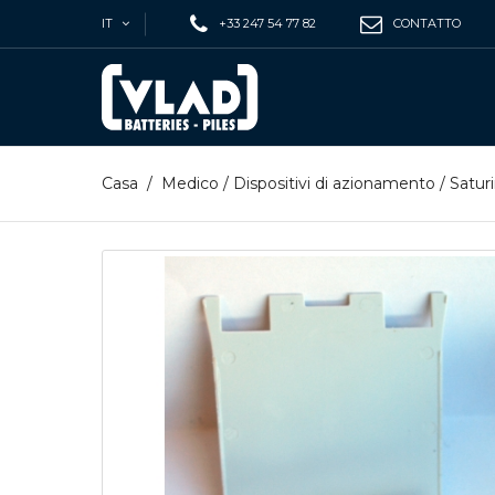
IT
+33 247 54 77 82
CONTATTO
Casa
/
Medico
/
Dispositivi di azionamento
/
Satur