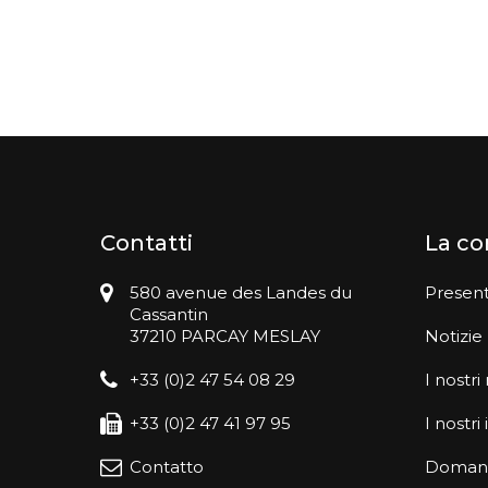
Contatti
La c
580 avenue des Landes du
Presen
Cassantin
37210 PARCAY MESLAY
Notizie
+33 (0)2 47 54 08 29
I nostri
+33 (0)2 47 41 97 95
I nostr
Contatto
Domand