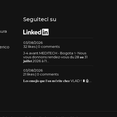
Seguiteci su
sura
03/08/2026
32 likes | 0 comments
erico
J-4 avant MEDITECH - Bogota ✨ Nous
vous donnons rendez-vous du 28 𝐚𝐮 31
𝐣𝐮𝐢𝐥𝐥𝐞𝐭 2026 à l'I...
03/08/2026
21 likes | 0 comments
𝐋𝐞𝐬 𝐞𝐦𝐨𝐣𝐢𝐬 𝐪𝐮𝐞 𝐥'𝐨𝐧 𝐦é𝐫𝐢𝐭𝐞 𝐜𝐡𝐞𝐳 VLAD ! 🔋🤖...