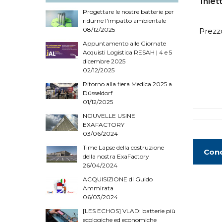
Inie
Progettare le nostre batterie per
ridurne l'impatto ambientale
08/12/2025
Prezzo
Appuntamento alle Giornate
Acquisti Logistica RESAH | 4 e 5
dicembre 2025
02/12/2025
Ritorno alla fiera Medica 2025 a
Düsseldorf
01/12/2025
NOUVELLE USINE
EXAFACTORY
03/06/2024
Time Lapse della costruzione
Cond
della nostra ExaFactory
26/04/2024
ACQUISIZIONE di Guido
Ammirata
06/03/2024
[LES ECHOS] VLAD: batterie più
ecologiche ed economiche