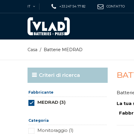
IT
+33 247 54 77 82
CONTATTO
Casa
/
Batterie MEDRAD
BAT
Criteri di ricerca
Batteri
Fabbricante
MEDRAD (3)
La tua 
Reimposta questo gruppo
Fabbr
Categoria
Monitoraggio (1)