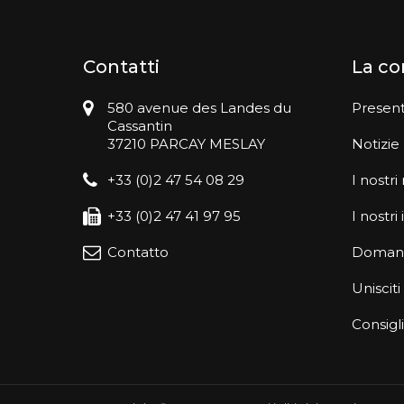
Contatti
La c
580 avenue des Landes du
Presen
Cassantin
37210 PARCAY MESLAY
Notizie
+33 (0)2 47 54 08 29
I nostri
+33 (0)2 47 41 97 95
I nostr
Contatto
Domand
Unisciti
Consigli