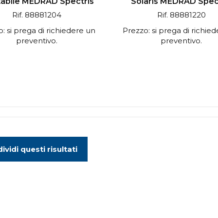
ttabile MEDRAD Spectris
Solaris MEDRAD Spec
Rif. 88881204
Rif. 88881220
: si prega di richiedere un
Prezzo: si prega di richie
preventivo.
preventivo.
ividi questi risultati