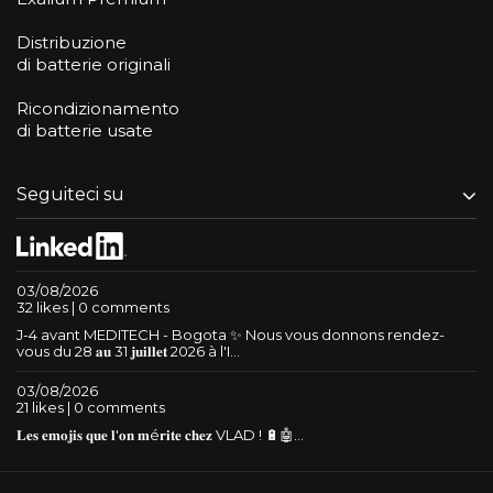
Distribuzione
di batterie originali
Ricondizionamento
di batterie usate
Seguiteci su
03/08/2026
32 likes | 0 comments
J-4 avant MEDITECH - Bogota ✨ Nous vous donnons rendez-
vous du 28 𝐚𝐮 31 𝐣𝐮𝐢𝐥𝐥𝐞𝐭 2026 à l'I...
03/08/2026
21 likes | 0 comments
𝐋𝐞𝐬 𝐞𝐦𝐨𝐣𝐢𝐬 𝐪𝐮𝐞 𝐥'𝐨𝐧 𝐦é𝐫𝐢𝐭𝐞 𝐜𝐡𝐞𝐳 VLAD ! 🔋🤖...