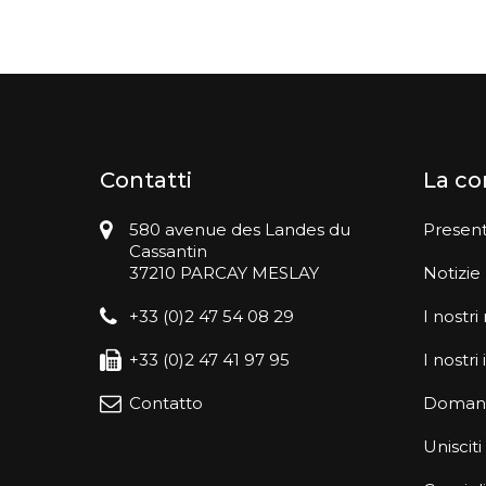
Contatti
La c
580 avenue des Landes du
Presen
Cassantin
37210 PARCAY MESLAY
Notizie
+33 (0)2 47 54 08 29
I nostri
+33 (0)2 47 41 97 95
I nostr
Contatto
Domand
Unisciti