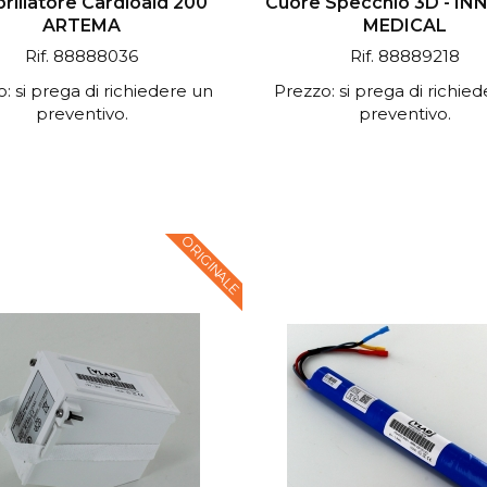
brillatore Cardioaid 200
Cuore Specchio 3D - I
ARTEMA
MEDICAL
Rif. 88888036
Rif. 88889218
: si prega di richiedere un
Prezzo: si prega di richie
preventivo.
preventivo.
ORIGINALE