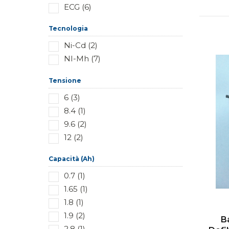
ECG (6)
Tecnologia
Ni-Cd (2)
NI-Mh (7)
Tensione
6 (3)
8.4 (1)
9.6 (2)
12 (2)
Capacità (Ah)
0.7 (1)
1.65 (1)
1.8 (1)
1.9 (2)
B
2.8 (1)