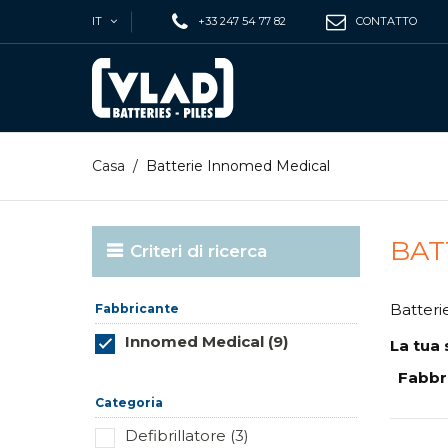
IT
+33 247 54 77 82
CONTATTO
Casa
/
Batterie Innomed Medical
BAT
Criteri di ricerca
Batteri
Fabbricante
Innomed Medical (9)
La tua 
Reimposta questo gruppo
Fabbr
Categoria
Defibrillatore (3)