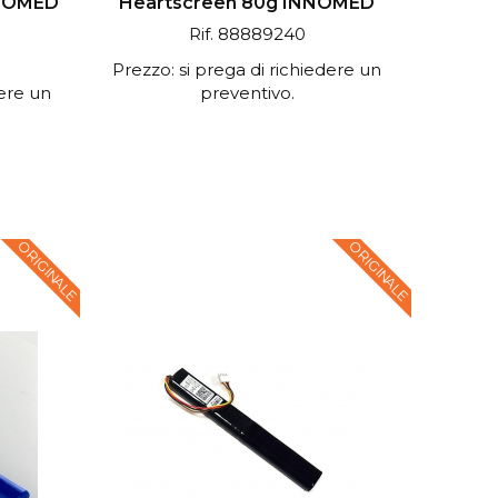
NNOMED
Heartscreen 80g INNOMED
Rif. 88889240
Prezzo: si prega di richiedere un
dere un
preventivo.
ORIGINALE
ORIGINALE