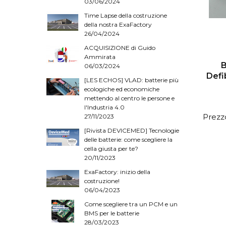
03/06/2024
Time Lapse della costruzione
della nostra ExaFactory
26/04/2024
ACQUISIZIONE di Guido
Ammirata
B
06/03/2024
Defi
[LES ECHOS] VLAD: batterie più
ecologiche ed economiche
mettendo al centro le persone e
l'Industria 4.0
Prezzo
27/11/2023
[Rivista DEVICEMED] Tecnologie
delle batterie: come scegliere la
cella giusta per te?
20/11/2023
ExaFactory: inizio della
costruzione!
06/04/2023
Come scegliere tra un PCM e un
BMS per le batterie
28/03/2023