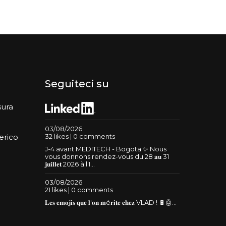
Seguiteci su
sura
03/08/2026
32 likes | 0 comments
erico
J-4 avant MEDITECH - Bogota ✨ Nous
vous donnons rendez-vous du 28 𝐚𝐮 31
𝐣𝐮𝐢𝐥𝐥𝐞𝐭 2026 à l'I...
03/08/2026
21 likes | 0 comments
𝐋𝐞𝐬 𝐞𝐦𝐨𝐣𝐢𝐬 𝐪𝐮𝐞 𝐥'𝐨𝐧 𝐦é𝐫𝐢𝐭𝐞 𝐜𝐡𝐞𝐳 VLAD ! 🔋🤖...