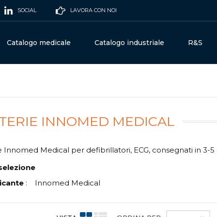
SOCIAL
LAVORA CON NOI
Catalogo medicale
Catalogo industriale
R&S
TERIE INNOMED MEDICAL
e Innomed Medical per defibrillatori, ECG, consegnati in 3-5 
selezione
icante
:
Innomed Medical