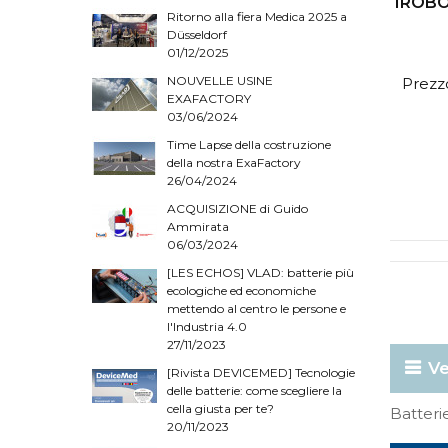
IROBO
Ritorno alla fiera Medica 2025 a
Düsseldorf
01/12/2025
NOUVELLE USINE
Prezzo
EXAFACTORY
03/06/2024
Time Lapse della costruzione
della nostra ExaFactory
26/04/2024
ACQUISIZIONE di Guido
Ammirata
06/03/2024
[LES ECHOS] VLAD: batterie più
ecologiche ed economiche
mettendo al centro le persone e
l'Industria 4.0
27/11/2023
Ve
[Rivista DEVICEMED] Tecnologie
delle batterie: come scegliere la
cella giusta per te?
Batteri
20/11/2023