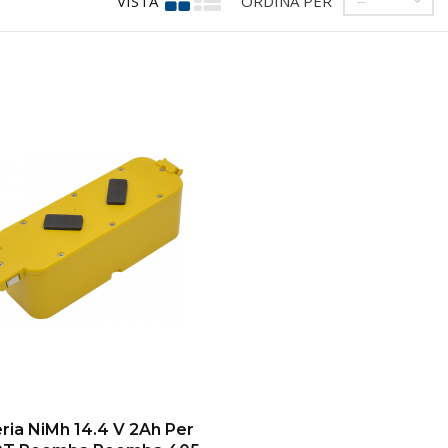
VISTA
ORDINA PER
--
ria NiMh 14.4 V 2Ah Per