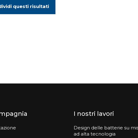
ividi questi risultati
ompagnia
I nostri lavori
tazione
Design delle batterie su mi
ad alta tecnologia