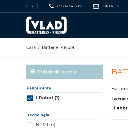
IT
+33 247 54 77 82
CONTATTO
Casa
/
Batterie I-Robot
BAT
Criteri di ricerca
Batteri
Fabbricante
I-Robot (1)
La tua 
Reimposta questo gruppo
Fabbr
Tecnologia
NI-Mh (1)