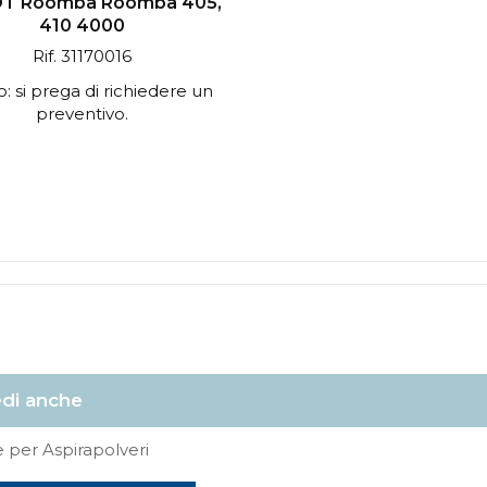
T Roomba Roomba 405,
410 4000
Rif. 31170016
: si prega di richiedere un
preventivo.
di anche
e per Aspirapolveri