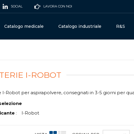
SOCIAL
LAVORA CON NOI
Catalogo medicale
Catalogo industriale
R&S
TERIE I-ROBOT
e I-Robot per aspirapolvere, consegnati in 3-5 giorni per qua
selezione
icante
:
I-Robot