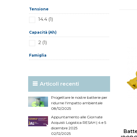
Tensione
14.4 (1)
Capacità (Ah)
2 (1)
Famiglia
Articoli recenti
Progettare le nostre batterie per
ridurne l'impatto ambientale
08/12/2025
Appuntamento alle Giornate
Acquisti Logistica RESAH | 4 e 5
dicembre 2025
Batte
02/12/2025