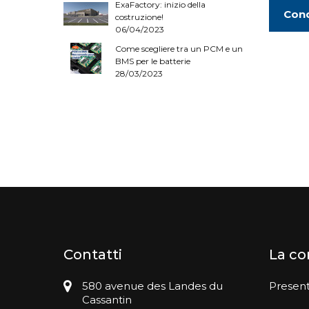
ExaFactory: inizio della
Cond
costruzione!
06/04/2023
Come scegliere tra un PCM e un
BMS per le batterie
28/03/2023
Contatti
La c
580 avenue des Landes du
Presen
Cassantin