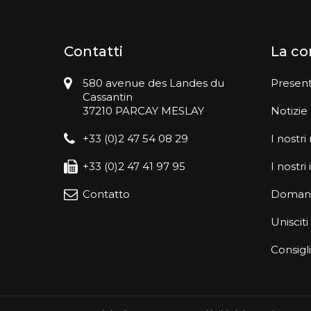
Contatti
La c
580 avenue des Landes du
Presen
Cassantin
37210 PARCAY MESLAY
Notizie
+33 (0)2 47 54 08 29
I nostri
+33 (0)2 47 41 97 95
I nostr
Contatto
Domand
Unisciti
Consigli