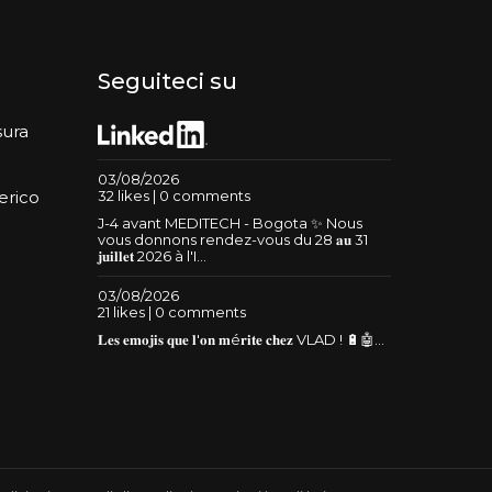
Seguiteci su
sura
03/08/2026
32 likes | 0 comments
erico
J-4 avant MEDITECH - Bogota ✨ Nous
vous donnons rendez-vous du 28 𝐚𝐮 31
𝐣𝐮𝐢𝐥𝐥𝐞𝐭 2026 à l'I...
03/08/2026
21 likes | 0 comments
𝐋𝐞𝐬 𝐞𝐦𝐨𝐣𝐢𝐬 𝐪𝐮𝐞 𝐥'𝐨𝐧 𝐦é𝐫𝐢𝐭𝐞 𝐜𝐡𝐞𝐳 VLAD ! 🔋🤖...