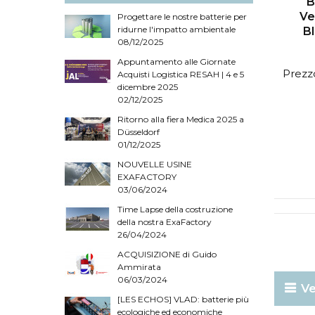
B
Ve
Progettare le nostre batterie per
ridurne l'impatto ambientale
B
08/12/2025
Appuntamento alle Giornate
Prezzo
Acquisti Logistica RESAH | 4 e 5
dicembre 2025
02/12/2025
Ritorno alla fiera Medica 2025 a
Düsseldorf
01/12/2025
NOUVELLE USINE
EXAFACTORY
03/06/2024
Time Lapse della costruzione
della nostra ExaFactory
26/04/2024
ACQUISIZIONE di Guido
Ammirata
06/03/2024
Ve
[LES ECHOS] VLAD: batterie più
ecologiche ed economiche