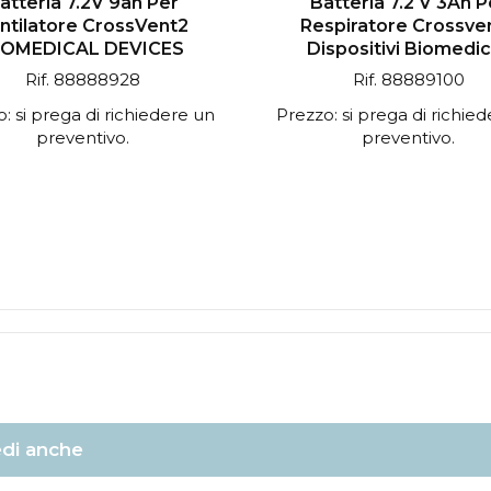
atteria 7.2V 9ah Per
Batteria 7.2 V 3Ah P
ntilatore CrossVent2
Respiratore Crossve
IOMEDICAL DEVICES
Dispositivi Biomedic
Rif. 88888928
Rif. 88889100
: si prega di richiedere un
Prezzo: si prega di richie
preventivo.
preventivo.
di anche