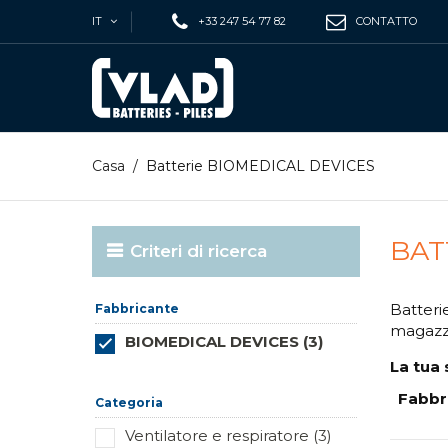
IT
+33 247 54 77 82
CONTATTO
Casa
/
Batterie BIOMEDICAL DEVICES
BAT
Criteri di ricerca
Batteri
Fabbricante
magazz
BIOMEDICAL DEVICES (3)
La tua 
Reimposta questo gruppo
Fabbr
Categoria
Ventilatore e respiratore (3)