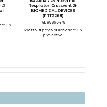
er
Batteria 7.2V 4.5Ah Per
nt2
Respiratori Crossvent 2i-
ali
BIOMEDICAL DEVICES
(PRT2268)
Rif. 88890478
dere un
Prezzo: si prega di richiedere un
preventivo.