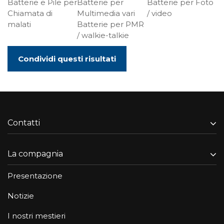
Batterie e Pile per
Batterie per
Batterie per Foto
Chiamata di
Multimedia vari
/ video
malati
Batterie per PMR
/ walkie-talkie
Condividi questi risultati
Contatti
La compagnia
Presentazione
Notizie
I nostri mestieri