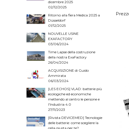
dicembre 2025
02/12/2025
Prezzo
Ritorno alla fiera Medica 2025 a
Düsseldorf
01/12/2025
NOUVELLE USINE
EXAFACTORY
03/06/2024
Time Lapse della costruzione
della nostra ExaFactory
26/04/2024
ACQUISIZIONE di Guido
Ammirata
06/03/2024
[LES ECHOS] VLAD: batterie più
ecologiche ed economiche
mettendo al centro le persone e
l'Industria 4.0
27/11/2023
[Rivista DEVICEMED] Tecnologie
delle batterie: come scegliere la
cella giusta per te?