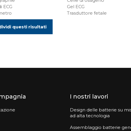
raphie
Celle di ossigeno
di ECG
Gel ECG
metro
Trasduttore fetale
ividi questi risultati
ompagnia
I nostri lavori
tazione
Design delle batterie su mi
ad alta tecnologia
Assemblaggio batterie gen