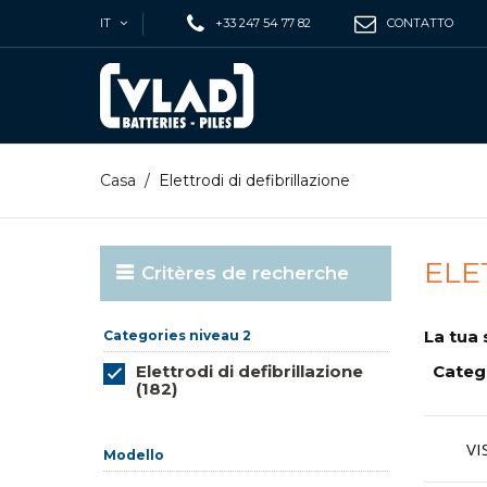
IT
+33 247 54 77 82
CONTATTO
Casa
/
Elettrodi di defibrillazione
ELE
Critères de recherche
La tua 
Categories niveau 2
Elettrodi di defibrillazione
Categ
(182)
Reimposta questo gruppo
VI
Modello