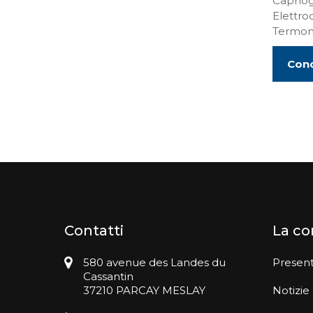
Capnog
Elettro
Termo
Cond
Contatti
La c
580 avenue des Landes du
Presen
Cassantin
37210 PARCAY MESLAY
Notizie