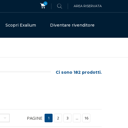
0
AREA RISERVATA
Scopri Exalium
Diventare rivenditore
Ci sono 182 prodotti.
PAGINE
1
2
3
...
16