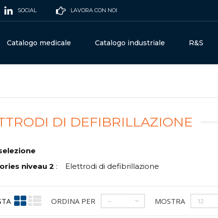
SOCIAL
LAVORA CON NOI
Catalogo medicale
Catalogo industriale
R&S
TTRODI DI DEFIBRILLAZIONE
selezione
ories niveau 2
:
Elettrodi di defibrillazione
STA
ORDINA PER
MOSTRA
--
12