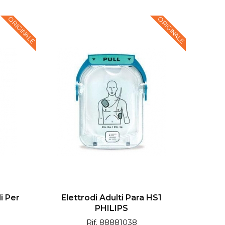
ORIGINALE
ORIGINALE
li Per
Elettrodi Adulti Para HS1
PHILIPS
Rif. 88881038