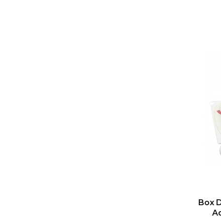
Box D
Ad