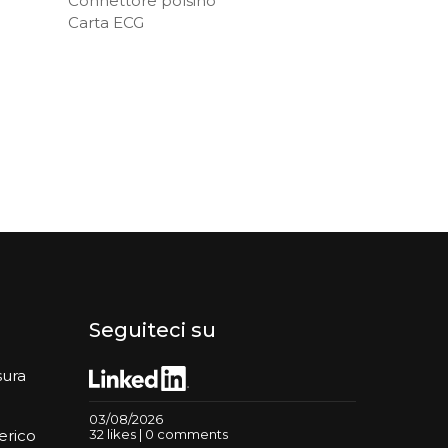
Connettore polsino
Carta ECG
Seguiteci su
sura
03/08/2026
32 likes | 0 comments
erico