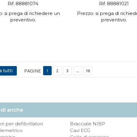
Rif. 88881074
Rif. 88881021
: si prega di richiedere un
Prezzo: si prega di richie
preventivo.
preventivo.
PAGINE
 tutti
1
2
3
...
16
di anche
i per defibrillatori
Bracciale NIBP
lemetrico
Cavi ECG