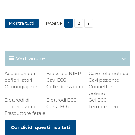
PAGINE
Mostra tutti
1
2
3
Vedi anche
Accessori per
Bracciale NIBP
Cavo telemetrico
defibrillatori
Cavi ECG
Cavi paziente
Capnographie
Celle di ossigeno
Connettore
polsino
Elettrodi di
Elettrodi ECG
Gel ECG
defibrillazione
Carta ECG
Termometro
Trasduttore fetale
Condividi questi risultati