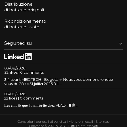
Distribuzione
di batterie originali
Ricondizionamento
di batterie usate
Seguiteci su
03/08/2026
32 likes | 0 comments
J-4 avant MEDITECH - Bogota ✨ Nous vous donnons rendez-
vous du 28 𝐚𝐮 31 𝐣𝐮𝐢𝐥𝐥𝐞𝐭 2026 à l'I...
03/08/2026
22 likes | 0 comments
𝐋𝐞𝐬 𝐞𝐦𝐨𝐣𝐢𝐬 𝐪𝐮𝐞 𝐥'𝐨𝐧 𝐦é𝐫𝐢𝐭𝐞 𝐜𝐡𝐞𝐳 VLAD ! 🔋🤖...
Condizioni generali di vendita
|
Menzioni legali
|
Sitemap
Copyright © 2020 VLAD - Tutti i diritti riservati