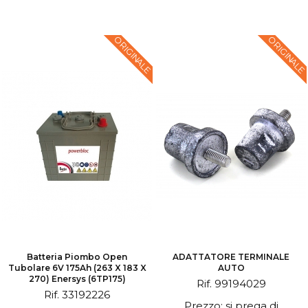
ORIGINALE
ORIGINALE
Batteria Piombo Open
ADATTATORE TERMINALE
Tubolare 6V 175Ah (263 X 183 X
AUTO
270) Enersys (6TP175)
Rif. 99194029
Rif. 33192226
Prezzo: si prega di