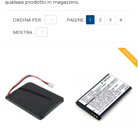
qualsiasi prodotto in magazzino.
ORDINA PER
PAGINE
--
1
2
3
4
MOSTRA
12
EXALIUM