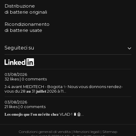
Distribuzione
di batterie originali
Ricondizionamento
di batterie usate
Seguiteci su
03/08/2026
32 likes | 0 comments
J-4 avant MEDITECH - Bogota ✨ Nous vous donnons rendez-
vous du 28 𝐚𝐮 31 𝐣𝐮𝐢𝐥𝐥𝐞𝐭 2026 à l'I...
03/08/2026
21 likes | 0 comments
𝐋𝐞𝐬 𝐞𝐦𝐨𝐣𝐢𝐬 𝐪𝐮𝐞 𝐥'𝐨𝐧 𝐦é𝐫𝐢𝐭𝐞 𝐜𝐡𝐞𝐳 VLAD ! 🔋🤖...
Condizioni generali di vendita
|
Menzioni legali
|
Sitemap