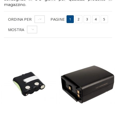
magazzino.
ORDINA PER
PAGINE
--
1
2
3
4
5
MOSTRA
12