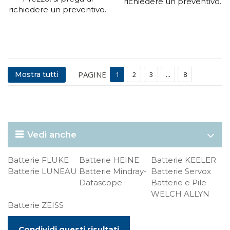
richiedere un preventivo.
richiedere un preventivo.
PAGINE
Mostra tutti
1
2
3
...
8
Vedi anche
Batterie FLUKE
Batterie HEINE
Batterie KEELER
Batterie LUNEAU
Batterie Mindray-
Batterie Servox
Datascope
Batterie e Pile
WELCH ALLYN
Batterie ZEISS
Condividi questi risultati