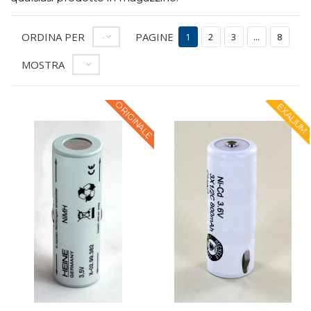
ORDINA PER
PAGINE
--
1
2
3
...
8
MOSTRA
12
ORIGINALE
EXALIUM