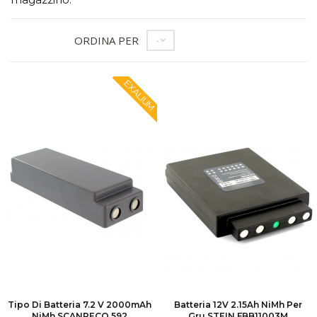
ORDINA PER
--
EXALIUM
Tipo Di Batteria 7.2 V 2000mAh
Batteria 12V 2.15Ah NiMh Per
NiMh SCANRECO 592
Gru STEIN FBB11003M