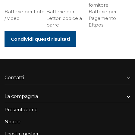
fornitore
Batterie per Foto
Batterie per
Batterie per
/ video
Lettori codice a
Pagamento
barre
Eftpos
Condividi questi risultati
Contatti
La compagnia
Presentazione
Notizie
I nostri mestieri