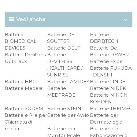
Vedi anche
Batterie
Batterie DE
Batterie
BIOMEDICAL
SOUTTER
DEFIBTECH
DEVICES
Batterie DELFI
Batterie Dell
Batterie Desillons
Batterie
Batterie DEWERT
Dutrillaux
DEVILBISS
Batterie Exide
HEALTHCARE /
Batterie FUKUDA
SUNRISE
- DENSHI
Batterie HBC
Batterie LAMIDEY
Batterie LINDE
Batterie Medela
Batterie
Batterie NIDEK
MEDTRADE
Batterie NIHON
KOHDEN
Batterie SODEM
Batterie STEIN
Batterie THEIMEG
Batterie e Pile per
Batterie per Avvio
Batterie per
Chiamata di
Dermatologia
malati
Batterie per
Batterie per
Monitor fetale
Fabbricazione di