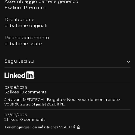
Assemblaggio batterie generico
Exalium Premium
Distribuzione
di batterie originali
Ricondizionamento
di batterie usate
Seguiteci su
03/08/2026
32 likes | 0 comments
J-4 avant MEDITECH - Bogota ✨ Nous vous donnons rendez-
vous du 28 𝐚𝐮 31 𝐣𝐮𝐢𝐥𝐥𝐞𝐭 2026 à l'I...
03/08/2026
21 likes | 0 comments
𝐋𝐞𝐬 𝐞𝐦𝐨𝐣𝐢𝐬 𝐪𝐮𝐞 𝐥'𝐨𝐧 𝐦é𝐫𝐢𝐭𝐞 𝐜𝐡𝐞𝐳 VLAD ! 🔋🤖...