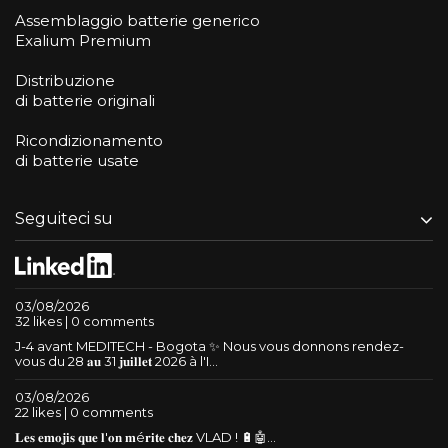
Assemblaggio batterie generico
Exalium Premium
Distribuzione
di batterie originali
Ricondizionamento
di batterie usate
Seguiteci su
03/08/2026
32 likes | 0 comments
J-4 avant MEDITECH - Bogota ✨ Nous vous donnons rendez-
vous du 28 𝐚𝐮 31 𝐣𝐮𝐢𝐥𝐥𝐞𝐭 2026 à l'I...
03/08/2026
22 likes | 0 comments
𝐋𝐞𝐬 𝐞𝐦𝐨𝐣𝐢𝐬 𝐪𝐮𝐞 𝐥'𝐨𝐧 𝐦é𝐫𝐢𝐭𝐞 𝐜𝐡𝐞𝐳 VLAD ! 🔋🤖...