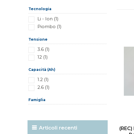
Tecnologia
Li - Ion (1)
Piombo (1)
Tensione
3.6 (1)
12 (1)
Capacità (Ah)
1.2 (1)
2.6 (1)
Famiglia
Articoli recenti
(REC) 