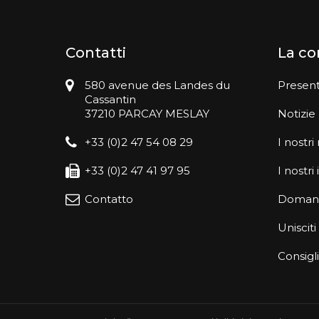
Contatti
La c
580 avenue des Landes du
Presen
Cassantin
37210 PARCAY MESLAY
Notizie
+33 (0)2 47 54 08 29
I nostri
+33 (0)2 47 41 97 95
I nostr
Contatto
Domand
Unisciti
Consigli