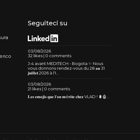
Seguiteci su
sura
03/08/2026
32 likes | 0 comments
erico
J-4 avant MEDITECH - Bogota ✨ Nous
vous donnons rendez-vous du 28 𝐚𝐮 31
𝐣𝐮𝐢𝐥𝐥𝐞𝐭 2026 à l'I...
03/08/2026
21 likes | 0 comments
𝐋𝐞𝐬 𝐞𝐦𝐨𝐣𝐢𝐬 𝐪𝐮𝐞 𝐥'𝐨𝐧 𝐦é𝐫𝐢𝐭𝐞 𝐜𝐡𝐞𝐳 VLAD ! 🔋🤖...