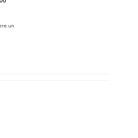
800
dere un