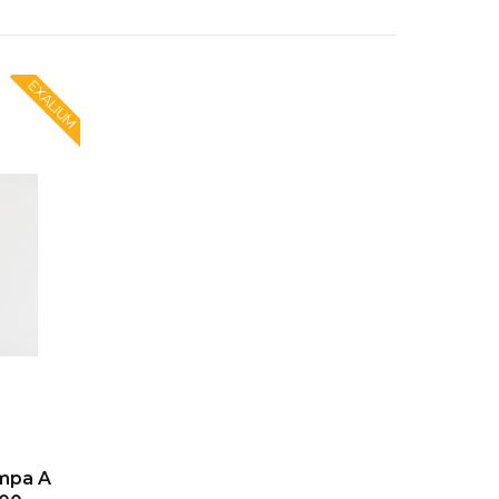
EXALIUM
ompa A