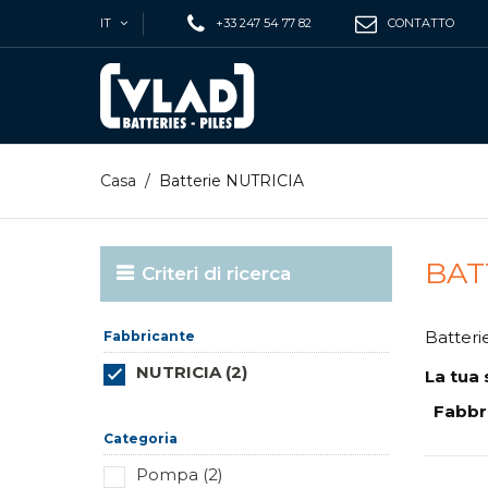
IT
+33 247 54 77 82
CONTATTO
Casa
/
Batterie NUTRICIA
BAT
Criteri di ricerca
Batteri
Fabbricante
NUTRICIA (2)
La tua 
Reimposta questo gruppo
Fabbr
Categoria
Pompa (2)