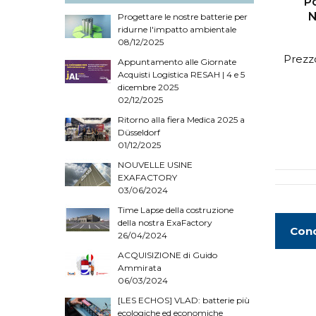
Po
N
Progettare le nostre batterie per
ridurne l'impatto ambientale
08/12/2025
Prezzo
Appuntamento alle Giornate
Acquisti Logistica RESAH | 4 e 5
dicembre 2025
02/12/2025
Ritorno alla fiera Medica 2025 a
Düsseldorf
01/12/2025
NOUVELLE USINE
EXAFACTORY
03/06/2024
Time Lapse della costruzione
della nostra ExaFactory
Cond
26/04/2024
ACQUISIZIONE di Guido
Ammirata
06/03/2024
[LES ECHOS] VLAD: batterie più
ecologiche ed economiche