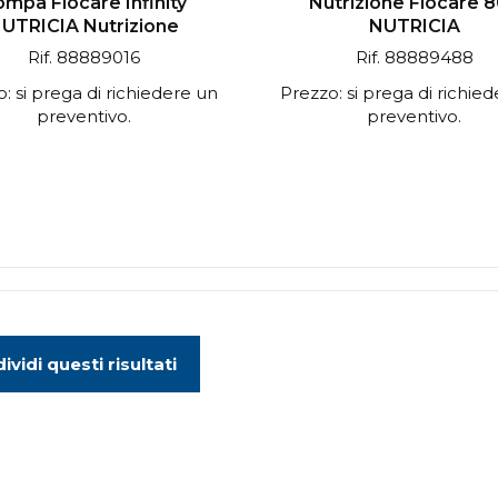
mpa Flocare Infinity
Nutrizione Flocare 
UTRICIA Nutrizione
NUTRICIA
Rif. 88889016
Rif. 88889488
: si prega di richiedere un
Prezzo: si prega di richie
preventivo.
preventivo.
ividi questi risultati