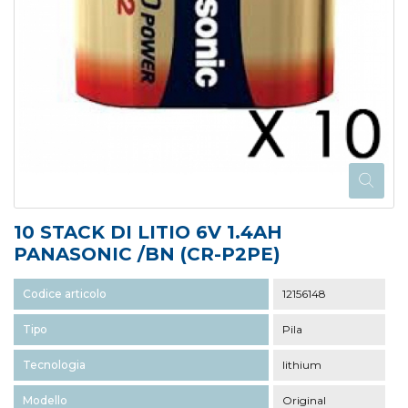
10 STACK DI LITIO 6V 1.4AH
PANASONIC /BN (CR-P2PE)
Codice articolo
12156148
Tipo
Pila
Tecnologia
lithium
Modello
Original