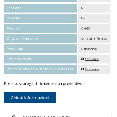
Tensione
6
Capacità
1.4
Peso (kg)
0.460
Origine riferimento
CR-P2PE1/B-B10
Produttore
Panasonic
Scheda tecnica
Scaricare
Raccomandazioni e istruzioni di sicurezza
Scaricare
Prezzo: si prega di richiedere un preventivo.
Chiedi informazioni