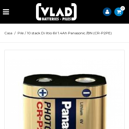
0
Casa
/
Pile
/
10 stack Di litio 6V 1.4Ah Panasonic /BN (CR-P2PE)