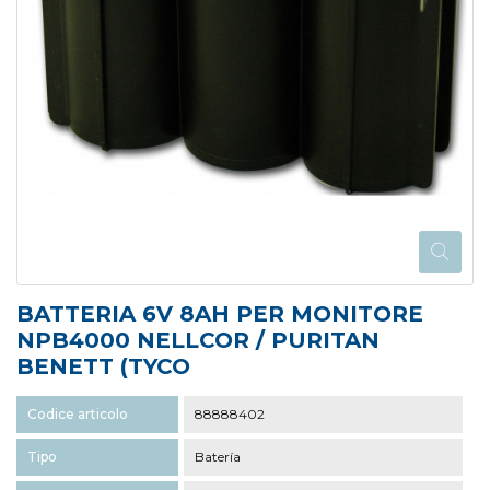
BATTERIA 6V 8AH PER MONITORE
NPB4000 NELLCOR / PURITAN
BENETT (TYCO
Codice articolo
88888402
Tipo
Batería