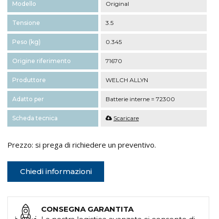
Modello
Original
Tensione
3.5
Peso (kg)
0.345
Origine riferimento
71670
Produttore
WELCH ALLYN
Adatto per
Batterie interne = 72300
Scheda tecnica
Scaricare
Prezzo: si prega di richiedere un preventivo.
Chiedi informazioni
CONSEGNA GARANTITA