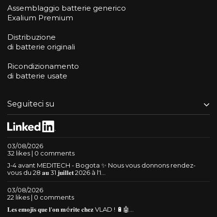
Assemblaggio batterie generico
Exalium Premium
Distribuzione
di batterie originali
Ricondizionamento
di batterie usate
Seguiteci su
03/08/2026
32 likes | 0 comments
J-4 avant MEDITECH - Bogota ✨ Nous vous donnons rendez-
vous du 28 𝐚𝐮 31 𝐣𝐮𝐢𝐥𝐥𝐞𝐭 2026 à l'I...
03/08/2026
22 likes | 0 comments
𝐋𝐞𝐬 𝐞𝐦𝐨𝐣𝐢𝐬 𝐪𝐮𝐞 𝐥'𝐨𝐧 𝐦é𝐫𝐢𝐭𝐞 𝐜𝐡𝐞𝐳 VLAD ! 🔋🤖...