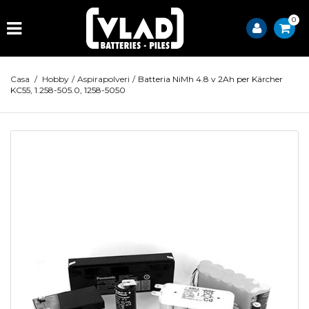
0
Casa
/
Hobby
/
Aspirapolveri
/
Batteria NiMh 4.8 v 2Ah per Kärcher
KC55, 1.258-505.0, 1258-5050