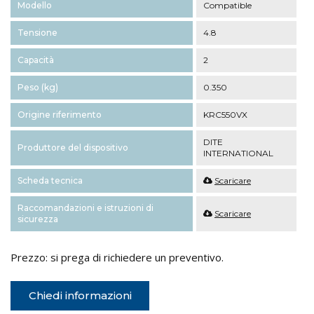
Modello
Compatible
Tensione
4.8
Capacità
2
Peso (kg)
0.350
Origine riferimento
KRC550VX
DITE
Produttore del dispositivo
INTERNATIONAL
Scheda tecnica
Scaricare
Raccomandazioni e istruzioni di
Scaricare
sicurezza
Prezzo: si prega di richiedere un preventivo.
Chiedi informazioni