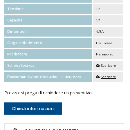
Tensione
1.2
Capacità
1.7
Dimensioni
4/5A
Origine riferimento
BK-160AH
Produttore
Panasonic
Scheda tecnica
Scaricare
Raccomandazioni e istruzioni di sicurezza
Scaricare
Prezzo: si prega di richiedere un preventivo.
Chiedi informazioni