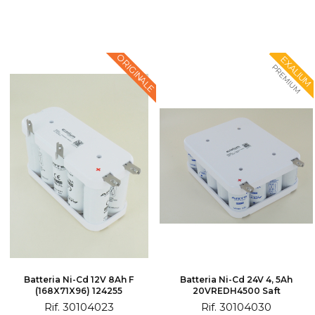
ORIGINALE
EXALIUM
PREMIUM
Batteria Ni-Cd 12V 8Ah F
Batteria Ni-Cd 24V 4, 5Ah
(168X71X96) 124255
20VREDH4500 Saft
Rif. 30104023
Rif. 30104030