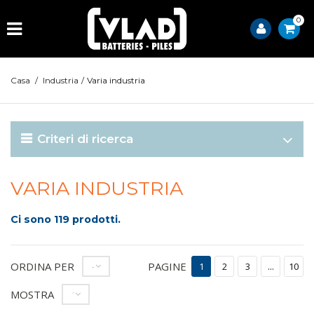
0
Casa
/
Industria
/
Varia industria
Criteri di ricerca
VARIA INDUSTRIA
Ci sono 119 prodotti.
ORDINA PER
PAGINE
--
1
2
3
...
10
MOSTRA
12