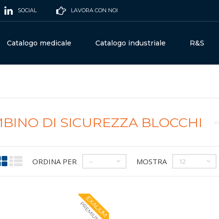
SOCIAL
LAVORA CON NOI
Catalogo medicale
Catalogo industriale
R&S
BINO DI SICUREZZA BLOCCHI
ORDINA PER
MOSTRA
--
12
EXALIUM
PREMIUM