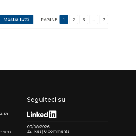
PAGINE
Mostra tutti
1
2
3
...
7
Seguiteci su
sura
03/08/2026
32 likes | 0 comments
erico