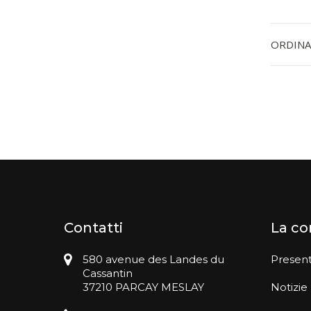
ORDINA
Contatti
La c
580 avenue des Landes du
Presen
Cassantin
37210 PARCAY MESLAY
Notizie