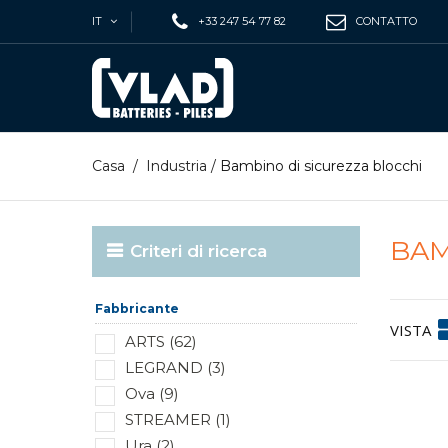
IT
+33 247 54 77 82
CONTATTO
Casa
/
Industria
/
Bambino di sicurezza blocchi
BAM
Criteri di ricerca
Fabbricante
VISTA
ARTS (62)
LEGRAND (3)
Ova (9)
STREAMER (1)
Ura (2)