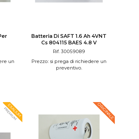
Per
Batteria Di SAFT 1.6 Ah 4VNT
Cs 804115 BAES 4.8 V
Rif. 30059089
dere un
Prezzo: si prega di richiedere un
preventivo.
ORIGINALE
EXALIUM
PREMIUM