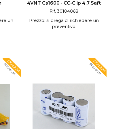
h
4VNT Cs1600 - CC-Clip 4.7 Saft
Rif. 30104068
dere un
Prezzo: si prega di richiedere un
preventivo.
EXALIUM
EXALIUM
PREMIUM
PREMIUM