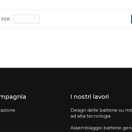
 PER
--
ompagnia
I nostri lavori
tazione
Design delle batterie su mi
ad alta tecnologia
Assemblaggio batterie gen