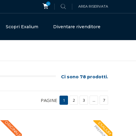
0
AREA RISERVATA
Scopri Exalium
Diventare rivenditore
Ci sono 78 prodotti.
PAGINE
1
2
3
...
7
ORIGINALE
EXALIUM
PREMIUM