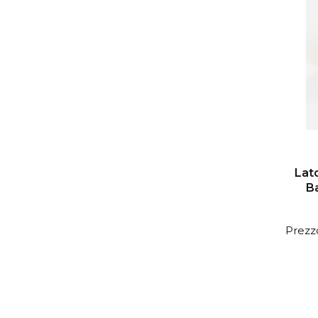
Lat
B
Prezzo