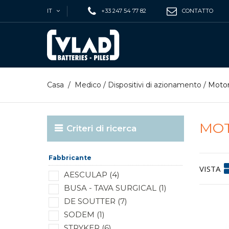
IT
+33 247 54 77 82
CONTATTO
Casa
/
Medico
/
Dispositivi di azionamento
/
Motori
MOT
Criteri di ricerca
Fabbricante
VISTA
AESCULAP (4)
BUSA - TAVA SURGICAL (1)
DE SOUTTER (7)
SODEM (1)
STRYKER (6)