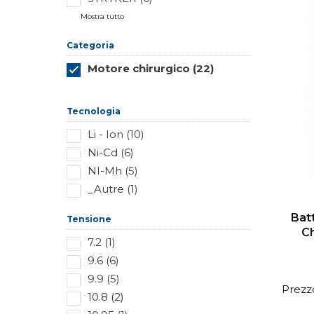
Mostra tutto
Categoria
Motore chirurgico (22)
Reimposta questo gruppo
Tecnologia
Li - Ion (10)
Ni-Cd (6)
NI-Mh (5)
_Autre (1)
Bat
Tensione
Ch
7.2 (1)
9.6 (6)
9.9 (5)
Prezzo
10.8 (2)