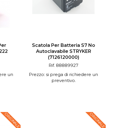
Per
Scatola Per Batteria S7 No
7222
Autoclavabile STRYKER
(7126120000)
Rif. 88889927
dere un
Prezzo: si prega di richiedere un
preventivo.
ORIGINALE
ORIGINALE