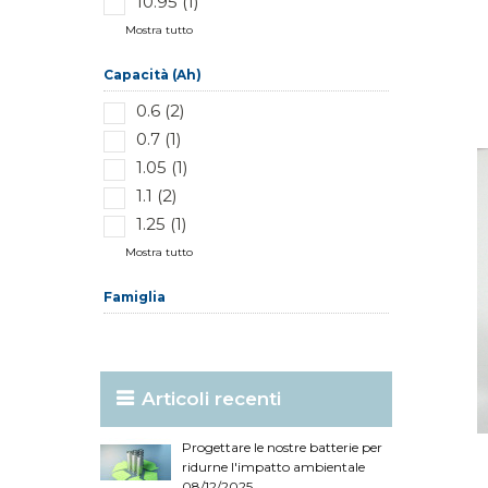
10.95 (1)
Mostra tutto
Capacità (Ah)
0.6 (2)
0.7 (1)
1.05 (1)
1.1 (2)
1.25 (1)
Mostra tutto
Famiglia
Articoli recenti
Progettare le nostre batterie per
ridurne l'impatto ambientale
08/12/2025