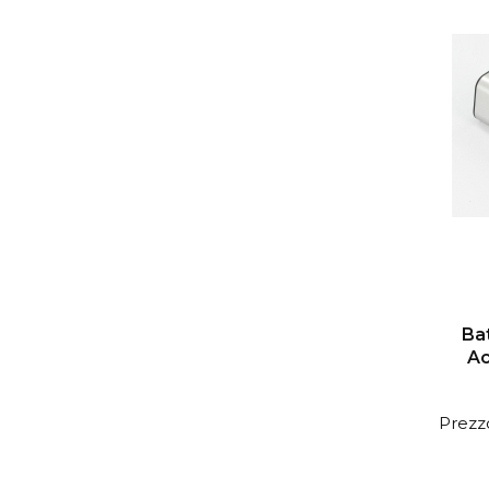
Bat
Ac
Prezzo