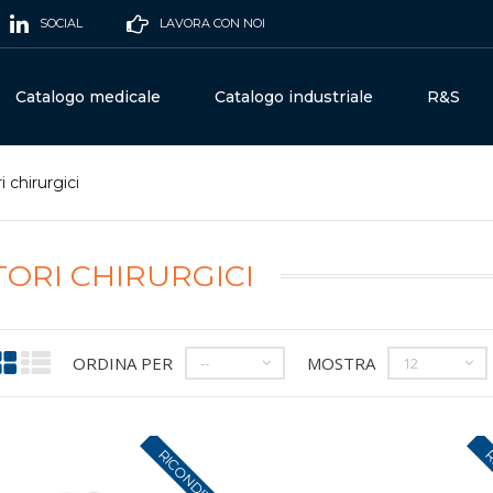
SOCIAL
LAVORA CON NOI
Catalogo medicale
Catalogo industriale
R&S
 chirurgici
ORI CHIRURGICI
ORDINA PER
MOSTRA
--
12
RICONDIZIONATI
R